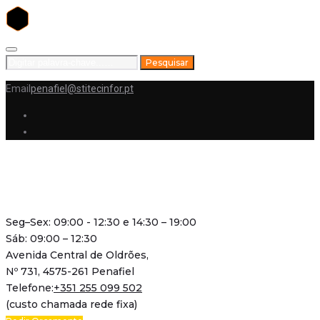
Skip
to
Search
Pesquisar
content
for:
Email
penafiel@stitecinfor.pt
Facebook
Instagram
Seg–Sex: 09:00 - 12:30 e 14:30 – 19:00
Sáb: 09:00 – 12:30
Avenida Central de Oldrões,
Nº 731, 4575-261 Penafiel
Telefone:
+351 255 099 502
(custo chamada rede fixa)