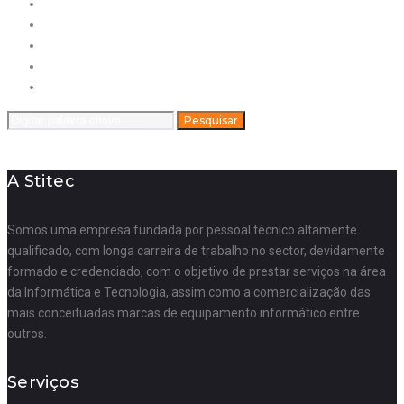
Contactos
A Stitec
Termos e Condições
Dados Empresa
Política de privacidade
Search
Pesquisar
for:
A Stitec
Somos uma empresa fundada por pessoal técnico altamente
qualificado, com longa carreira de trabalho no sector, devidamente
formado e credenciado, com o objetivo de prestar serviços na área
da Informática e Tecnologia, assim como a comercialização das
mais conceituadas marcas de equipamento informático entre
outros.
Serviços