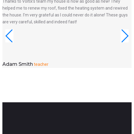
Thanks to Voltix’s team my house is now as good as new! They
I
helped me to renew my roof, fixed the heating system and rewired
m
the house. I’m very grateful as I could never do it alone! These guys
T
are very careful, skilled and indeed fast!
w
Adam Smith
teacher