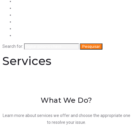
Downloads
Contactos
A Stitec
Termos e Condições
Dados Empresa
Política de privacidade
Search for:
Pesquisar
Services
What We Do?
Learn more about services we offer and choose the appropriate one
to resolve your issue.