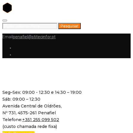
Skip
to
Search
Pesquisar
content
for:
Email
penafiel@stitecinfor.pt
Facebook
Instagram
Seg–Sex: 09:00 - 12:30 e 14:30 – 19:00
Sáb: 09:00 – 12:30
Avenida Central de Oldrões,
Nº 731, 4575-261 Penafiel
Telefone:
+351 255 099 502
(custo chamada rede fixa)